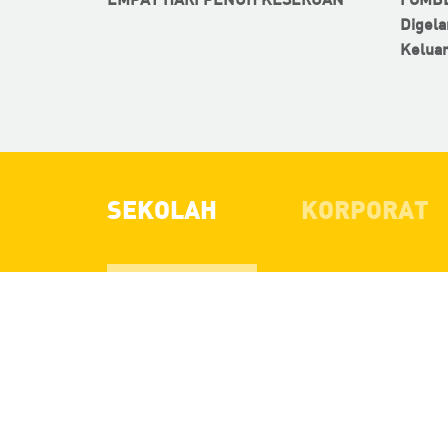
Digela
Kelua
SEKOLAH
KORPORAT